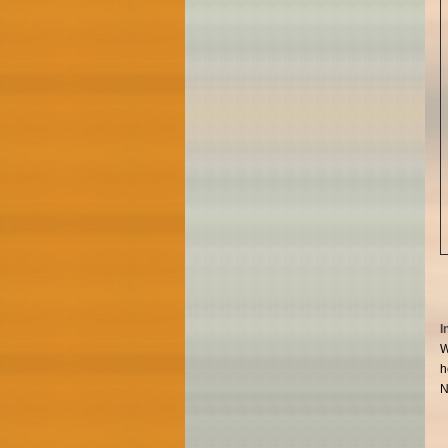
I
W
h
N