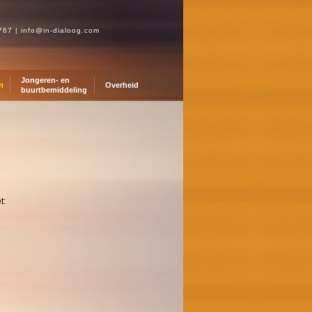
0767
|
info@in-dialoog.com
Jongeren- en
n
Overheid
buurtbemiddeling
t: