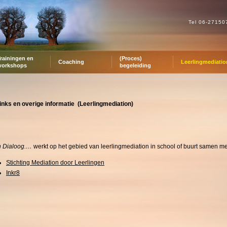
Tel 06-2715
rainingen en
(Proces)
Coaching
Leerlingmediatio
workshops
begeleiding
inks en overige informatie (Leerlingmediation)
n Dialoog.…
werkt op het gebied van leerlingmediation in school of buurt samen me
Stichting Mediation door Leerlingen
Inkr8