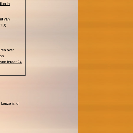
ion in
eit van
 HU)
uren
over
ion
 van leraar 24
 keuze is, of