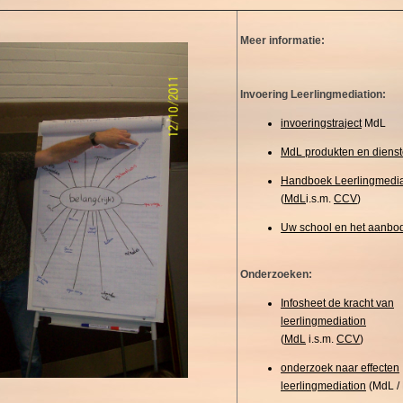
Meer informatie:
Invoering Leerlingmediation:
invoeringstraject
MdL
MdL produkten en diens
Handboek Leerlingmedia
(
MdL
i.s.m.
CCV
)
Uw school en het aanbo
Onderzoeken:
Infosheet de kracht van
leerlingmediation
(
MdL
i.s
.m.
CCV
)
onderzoek naar effecten
leerlingmediation
(MdL /