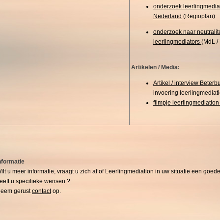
onderzoek leerlingmediat
Nederland
(Regioplan)
onderzoek naar neutralit
leerlingmediators
(MdL /
Artikelen / Media:
Artikel / interview Beterb
invoering leerlingmediat
filmpje leerlingmediation
nformatie
ilt u meer informatie, vraagt u zich af of Leerlingmediation in uw situatie een goede
eeft u specifieke
wensen ?
eem gerust
contact
op.