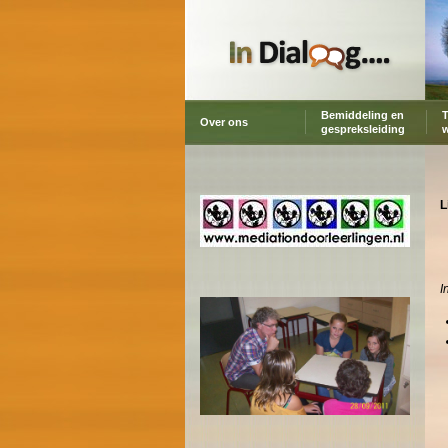
Bemiddeling en
T
Over ons
gespreksleiding
L
I