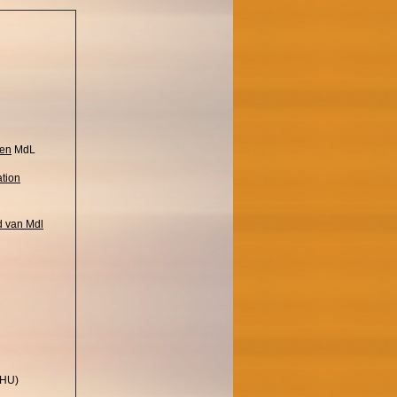
ten
MdL
tion
d van Mdl
 HU)