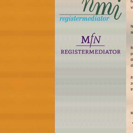
h
v
N
s
M
p
d
d
I
z
I
M