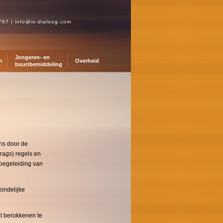
0767
|
info@in-dialoog.com
Jongeren- en
n
Overheid
buurtbemiddeling
ns door de
rags) regels en
 begeleiding van
eindelijke
ct berokkenen te