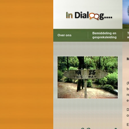
Bemiddeling en
T
Over ons
gespreksleiding
M
(
b
r
e
D
o
E