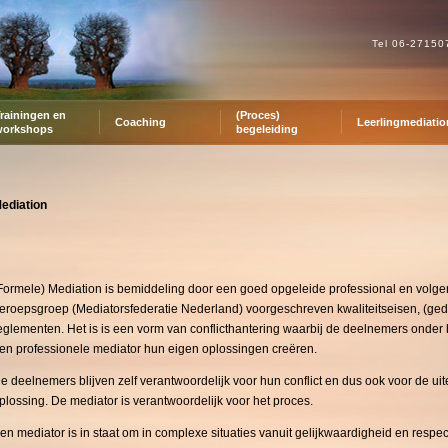
Tel 06-2715
rainingen en
(Proces)
Coaching
Leerlingmediatio
workshops
begeleiding
ediation
Formele) Mediation is bemiddeling door een goed opgeleide professional en volge
eroepsgroep (Mediatorsfederatie Nederland) voorgeschreven kwaliteitseisen, (ged
eglementen. Het is is een vorm van conflicthantering waarbij de deelnemers onder
en professionele mediator hun eigen oplossingen creëren.
e deelnemers blijven zelf verantwoordelijk voor hun conflict en dus ook voor de uit
plossing. De mediator is verantwoordelijk voor het proces.
en mediator is in staat om in complexe situaties vanuit gelijkwaardigheid en respe