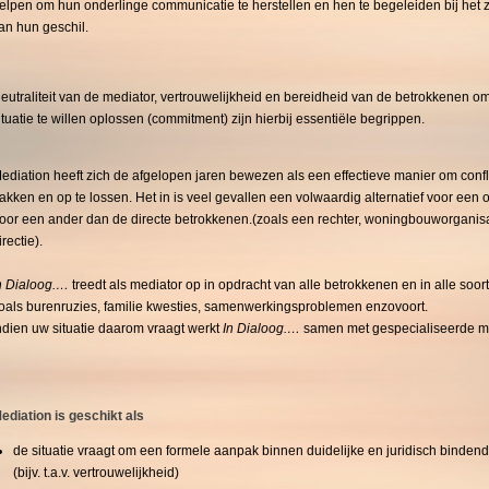
elpen om hun onderlinge communicatie te herstellen en hen te begeleiden bij het 
an hun geschil.
eutraliteit van de mediator, vertrouwelijkheid en bereidheid van de betrokkenen o
ituatie te willen oplossen (commitment) zijn hierbij essentiële begrippen.
ediation heeft zich de afgelopen jaren bewezen als een effectieve manier om confl
akken en op te lossen. Het in is veel gevallen een volwaardig alternatief voor een o
oor een ander dan de directe betrokkenen.(zoals een rechter, woningbouworganisat
irectie).
n Dialoog.…
treedt als mediator op in opdracht van alle betrokkenen en in alle soort
oals burenruzies, familie kwesties, samenwerkingsproblemen enzovoort.
ndien uw situatie daarom vraagt werkt
In Dialoog.…
samen met gespecialiseerde me
ediation is geschikt als
de situatie vraagt om een formele aanpak binnen duidelijke en juridisch binden
(bijv. t.a.v. vertrouwelijkheid)