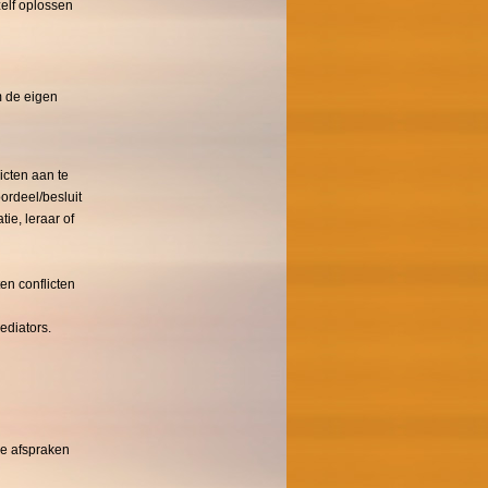
zelf oplossen
m de eigen
icten aan te
ordeel/besluit
ie, leraar of
en conflicten
diators.
de afspraken